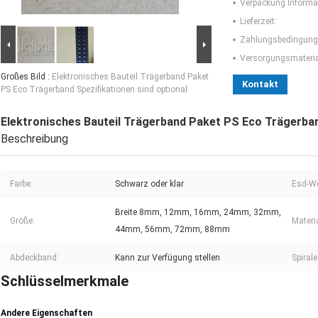
Verpackung Informa
Lieferzeit:
Zahlungsbedingung
Versorgungsmaterial
Großes Bild :
Elektronisches Bauteil Trägerband Paket
Kontakt
PS Eco Trägerband Spezifikationen sind optional
Elektronisches Bauteil Trägerband Paket PS Eco Trägerban
Beschreibung
Farbe:
Schwarz oder klar
Esd-We
Breite 8mm, 12mm, 16mm, 24mm, 32mm,
Größe:
Materia
44mm, 56mm, 72mm, 88mm
Abdeckband:
Kann zur Verfügung stellen
Spirale
Schlüsselmerkmale
Andere Eigenschaften