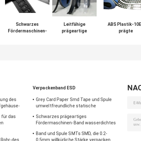
Schwarzes
Leitfähige
ABS Plastik-10
Fördermaschinen-
prägeartige
prägte
Band materielles Smt-
Fördermaschinen-
Fördermaschine
PC Ps-Haustier-
Band-und Spulen-
Band-
Material für das
genaue Maße
Fördermaschine
Oberflächenverpacken
Paket-
Antistatische
NA
Verpackenband ESD
ung des
Grey Card Paper Smd Tape und Spule
fgehäuse-
umweltfreundliche statische
Antimaterialien PS
 für das
Schwarzes prägeartiges
en
Fördermaschinen-Band wasserdichtes
10E5 antistatische/nicht antistatische
Band und Spule SMTs SMD, die 0.2-
Art
 Rohr-des
0.5mm willkürliche Stärke verpacken