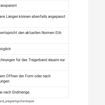
ransparent
re Längen können ebenfalls angepasst
entspricht den aktuellen Normen EIA-
1
möglich
chnungen für das Trägerband dauern nur
dem Öffnen der Form oder nach
ungen
 je nach Endmenge
,
and
prägeartige Bandspule