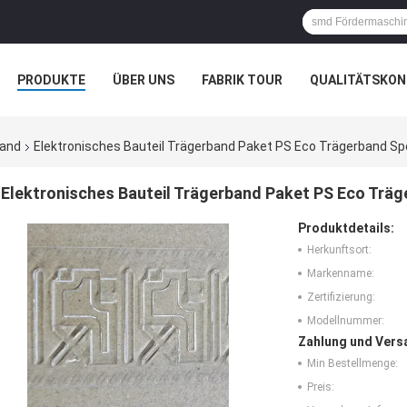
PRODUKTE
ÜBER UNS
FABRIK TOUR
QUALITÄTSKON
Band
Elektronisches Bauteil Trägerband Paket PS Eco Trägerband Spe
Elektronisches Bauteil Trägerband Paket PS Eco Träge
Produktdetails:
Herkunftsort:
Markenname:
Zertifizierung:
Modellnummer:
Zahlung und Vers
Min Bestellmenge:
Preis: