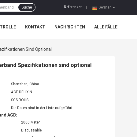
Referenzen
Suche
|
German
TROLLE
KONTAKT
NACHRICHTEN
ALLE FÄLLE
zifikationen Sind Optional
rband Spezifikationen sind optional
Shenzhen, China
ACE DELIXIN
SGS,ROHS
Die Daten sind in der Liste aufgeführt.
and AGB:
2000 Meter
Discussable