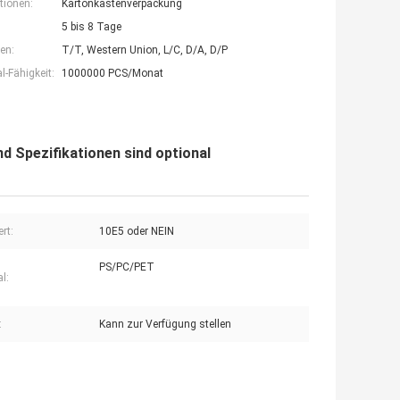
tionen:
Kartonkastenverpackung
5 bis 8 Tage
en:
T/T, Western Union, L/C, D/A, D/P
-Fähigkeit:
1000000 PCS/Monat
d Spezifikationen sind optional
rt:
10E5 oder NEIN
PS/PC/PET
l:
:
Kann zur Verfügung stellen