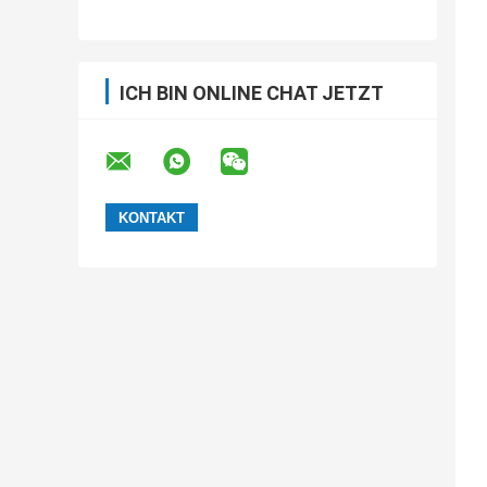
Kapazitätsinduktivität, antistatisches
Trägerband, kundenspezifische SMT-
Trägerbandverarbeitung
ICH BIN ONLINE CHAT JETZT