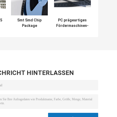
E5
Smt Smd Chip
PC prägeartiges
Package
Fördermaschinen-
n-
Embossed Carrier
Band-Material für
Tape und Spulen-
elektronischen
n-
Abdeckungs-
Transformator
Band
s
CHRICHT HINTERLASSEN