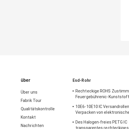
über
Esd-Rohr
Rechteckige ROHS Zustimm
Über uns
Feuergebührenic-Kunststof
Fabrik Tour
Rohrs
10E6-10E10 IC Versandrollen
Qualitätskontrolle
Verpacken von elektronisch
Kontakt
Bauelementen
Des Halogen-freies PETG IC
Nachrichten
transparentes rechteckiges