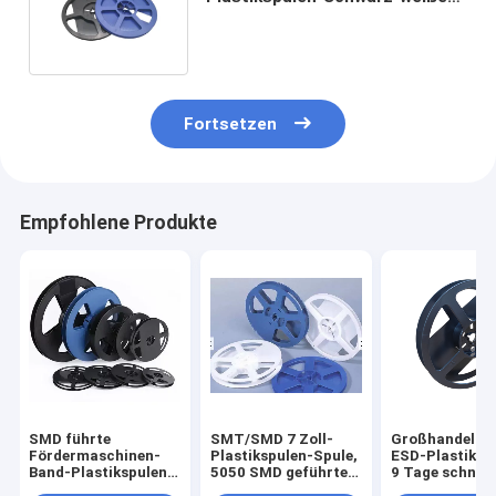
milchiges weißes
transparentes
Fortsetzen
Empfohlene Produkte
SMD führte
SMT/SMD 7 Zoll-
Großhandel 7-
Fördermaschinen-
Plastikspulen-Spule,
ESD-Plastikfoli
Band-Plastikspulen-
5050 SMD geführtes
9 Tage schnell
Spule eine 7 Zoll-
Fördermaschinen-
Lieferung welt