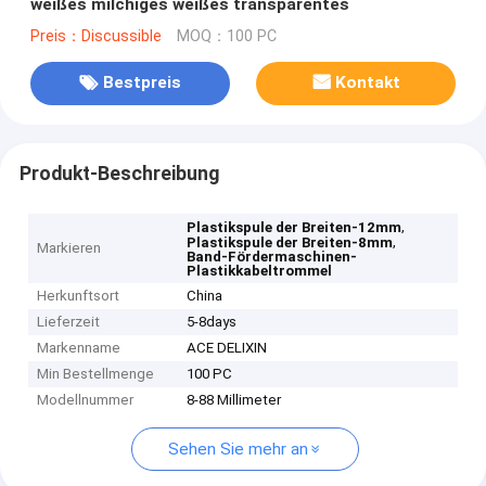
weißes milchiges weißes transparentes
Preis：Discussible
MOQ：100 PC
Bestpreis
Kontakt
Produkt-Beschreibung
,
Plastikspule der Breiten-12mm
,
Plastikspule der Breiten-8mm
Markieren
Band-Fördermaschinen-
Plastikkabeltrommel
Herkunftsort
China
Lieferzeit
5-8days
Markenname
ACE DELIXIN
Min Bestellmenge
100 PC
Modellnummer
8-88 Millimeter
Sehen Sie mehr an