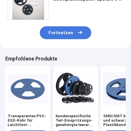
Zoll-statische geführte
Streifen-Antispule
Fortsetzen
Empfohlene Produkte
Transparentes PVC-
Kundenspezifische
SMD/SMT bla
ESD-Rohr für
Teil-Einspritzungs-
und schwarze
Leichtlast-
genehmigte leerer
Plastikband-T
Stromversorgungsmodulverpackungen
Plastikkabel-Draht-
der Kabeltrom