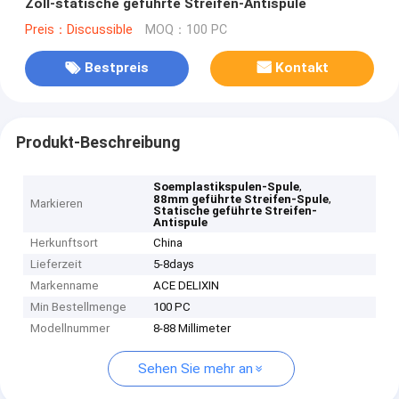
Zoll-statische geführte Streifen-Antispule
Preis：Discussible
MOQ：100 PC
Bestpreis
Kontakt
Produkt-Beschreibung
,
Soemplastikspulen-Spule
,
88mm geführte Streifen-Spule
Markieren
Statische geführte Streifen-
Antispule
Herkunftsort
China
Lieferzeit
5-8days
Markenname
ACE DELIXIN
Min Bestellmenge
100 PC
Modellnummer
8-88 Millimeter
Sehen Sie mehr an